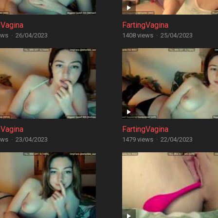
gVagina
FartingVagina
ews
·
26/04/2023
1408 views
·
25/04/2023
gVagina
FartingVagina
ews
·
23/04/2023
1479 views
·
22/04/2023