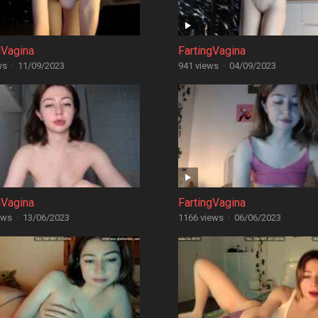
gVagina
FartingVagina
ws
·
11/09/2023
941 views
·
04/09/2023
gVagina
FartingVagina
ews
·
13/06/2023
1166 views
·
06/06/2023