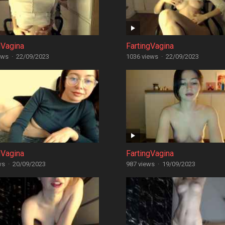
gVagina
FartingVagina
ews
·
22/09/2023
1036 views
·
22/09/2023
gVagina
FartingVagina
ws
·
20/09/2023
987 views
·
19/09/2023