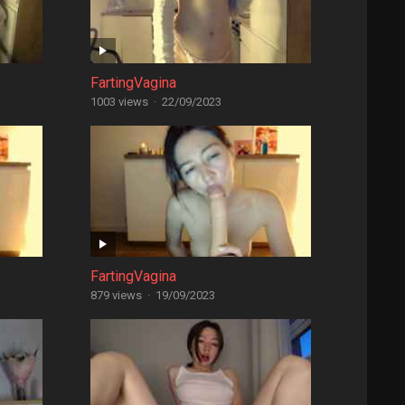
FartingVagina
1003 views
·
22/09/2023
FartingVagina
879 views
·
19/09/2023