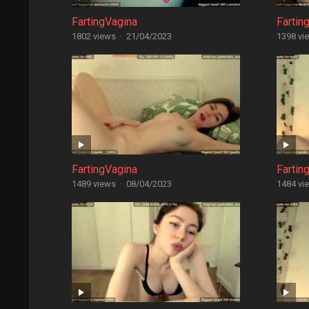
FartingVagina
Fartin
1802 views
·
21/04/2023
1398 vi
FartingVagina
Fartin
1489 views
·
08/04/2023
1484 vi