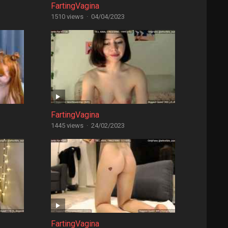
FartingVagina
1510 views
·
04/04/2023
FartingVagina
1445 views
·
24/02/2023
FartingVagina