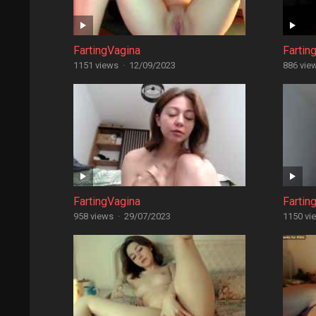
FartingVagina
Fartin
1151 views
·
12/09/2023
886 vie
FartingVagina
Fartin
958 views
·
29/07/2023
1150 vi