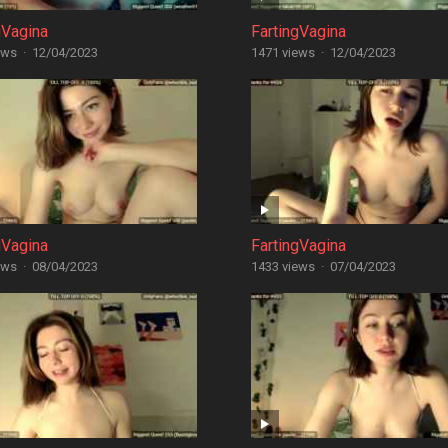
gVagina
FartingVagina
ews
·
12/04/2023
1471 views
·
12/04/2023
gVagina
FartingVagina
ews
·
08/04/2023
1433 views
·
07/04/2023