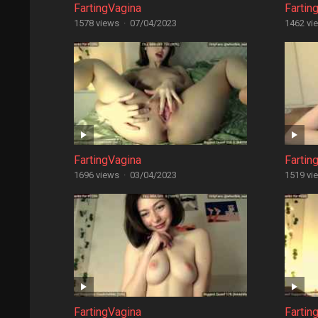
FartingVagina
Fartin
1578 views
·
07/04/2023
1462 vi
FartingVagina
Fartin
1696 views
·
03/04/2023
1519 vi
FartingVagina
Fartin