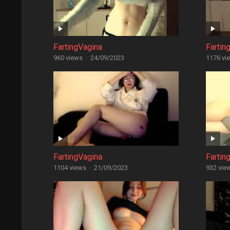
FartingVagina
Fartin
960 views
·
24/09/2023
1176 vi
FartingVagina
Fartin
1104 views
·
21/09/2023
932 vie