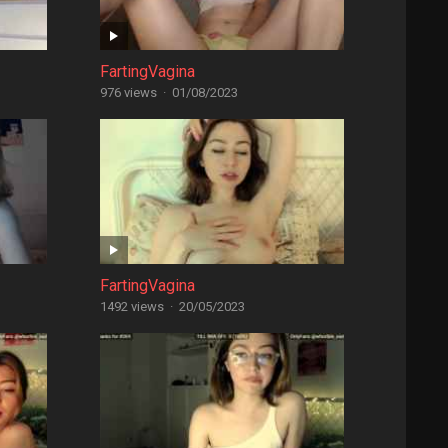
FartingVagina
976 views
·
01/08/2023
FartingVagina
1492 views
·
20/05/2023