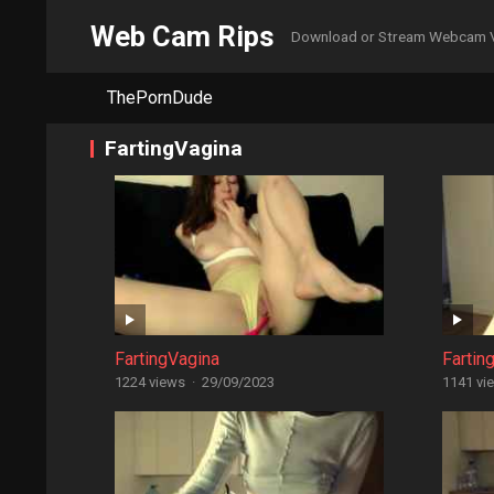
Web Cam Rips
Download or Stream Webcam 
ThePornDude
FartingVagina
FartingVagina
Fartin
1224 views
·
29/09/2023
1141 vi