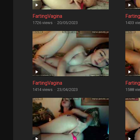
FartingVagina
Fartin
1726 views
·
20/05/2023
1433 vi
FartingVagina
Fartin
1414 views
·
23/04/2023
1588 vi