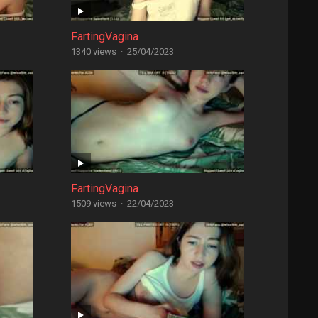
FartingVagina
1340 views
·
25/04/2023
FartingVagina
1509 views
·
22/04/2023