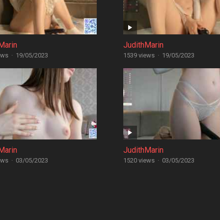
Marin
JudithMarin
ews
·
19/05/2023
1539 views
·
19/05/2023
Marin
JudithMarin
ews
·
03/05/2023
1520 views
·
03/05/2023