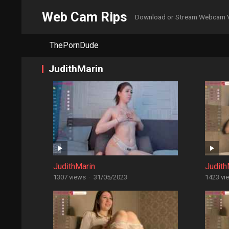
Web Cam Rips
Download or Stream Webcam 
ThePornDude
JudithMarin
JudithMarin
Judith
1307 views
·
31/05/2023
1423 vi