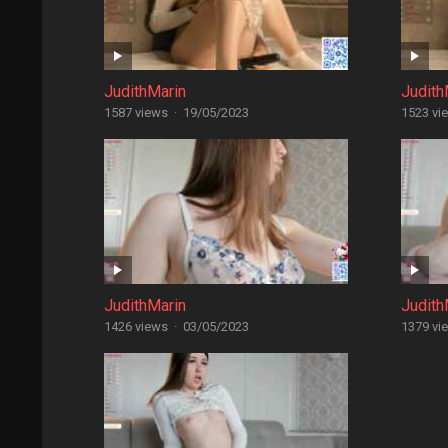
JudithMarin
Judith
1587 views
·
19/05/2023
1523 vi
JudithMarin
Judith
1426 views
·
03/05/2023
1379 vi