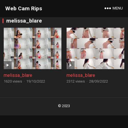
Web Cam Rips
MENU
melissa_blare
melissa_blare
melissa_blare
1620 views
·
19/10/2022
2312 views
·
28/09/2022
Posts
navigation
© 2023